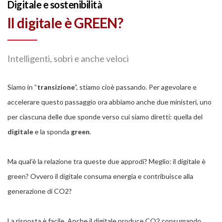
Digitale e sostenibilità
Il digitale è GREEN?
Intelligenti, sobri e anche veloci
Siamo in “
transizione
”, stiamo cioè passando. Per agevolare e
accelerare questo passaggio ora abbiamo anche due ministeri, uno
per ciascuna delle due sponde verso cui siamo diretti: quella del
digitale
e la sponda
green
.
Ma qual’è la relazione tra queste due approdi? Meglio: il digitale è
green? Ovvero il digitale consuma energia e contribuisce alla
generazione di CO2?
La risposta è facile. Anche il digitale produce CO2 consumando