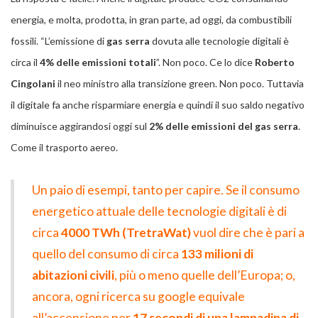
energia, e molta, prodotta, in gran parte, ad oggi, da combustibili
fossili. “L’emissione di
gas serra
dovuta alle tecnologie digitali è
circa il
4% delle emissioni totali
”. Non poco. Ce lo dice
Roberto
Cingolani
il neo ministro alla transizione green. Non poco. Tuttavia
il digitale fa anche risparmiare energia e quindi il suo saldo negativo
diminuisce aggirandosi oggi sul
2% delle emissioni del gas serra
.
Come il trasporto aereo.
Un paio di esempi, tanto per capire. Se il consumo
energetico attuale delle tecnologie digitali è di
circa
4000 TWh (TretraWat)
vuol dire che è pari a
quello del consumo di circa
133 milioni di
abitazioni civili
, più o meno quelle dell’Europa; o,
ancora, ogni ricerca su google equivale
all’accensione per
17 secondi di una lampadina di