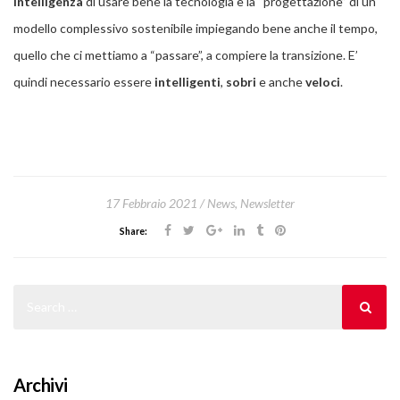
intelligenza
di usare bene la tecnologia e la “progettazione” di un
modello complessivo sostenibile impiegando bene anche il tempo,
quello che ci mettiamo a “passare”, a compiere la transizione. E’
quindi necessario essere
intelligenti
,
sobri
e anche
veloci
.
17 Febbraio 2021
News
,
Newsletter
Share:
Archivi