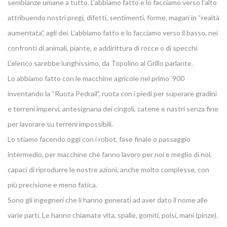
sembianze umane a tutto. L’abbiamo fatto e lo facciamo verso l’alto
attribuendo nostri pregi, difetti, sentimenti, forme, magari in “realtà
aumentata”, agli dei. L’abbiamo fatto e lo facciamo verso il basso, nei
confronti di animali, piante, e addirittura di rocce o di specchi.
L’elenco sarebbe lunghissimo, da Topolino al Grillo parlante.
Lo abbiamo fatto con le macchine agricole nel primo ‘900
inventando la “Ruota Pedrail”, ruota con i piedi per superare gradini
e terreni impervi, antesignana dei cingoli, catene e nastri senza fine
per lavorare su terreni impossibili.
Lo stiamo facendo oggi con i robot, fase finale o passaggio
intermedio, per macchine che fanno lavoro per noi e meglio di noi,
capaci di riprodurre le nostre azioni, anche molto complesse, con
più precisione e meno fatica.
Sono gli ingegneri che li hanno generati ad aver dato il nome alle
varie parti. Le hanno chiamate vita, spalle, gomiti, polsi, mani (pinze).