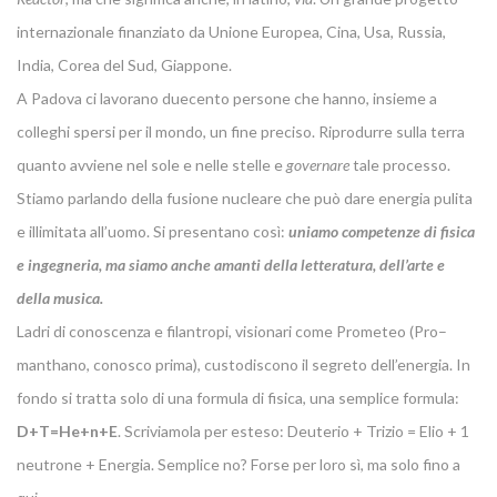
internazionale finanziato da Unione Europea, Cina, Usa, Russia,
India, Corea del Sud, Giappone.
A Padova ci lavorano duecento persone che hanno, insieme a
colleghi spersi per il mondo, un fine preciso. Riprodurre sulla terra
quanto avviene nel sole e nelle stelle e
governare
tale processo.
Stiamo parlando della fusione nucleare che può dare energia pulita
e illimitata all’uomo. Si presentano così:
uniamo competenze di fisica
e ingegneria, ma siamo anche amanti della letteratura, dell’arte e
della musica.
Ladri di conoscenza e filantropi, visionari come Prometeo (Pro–
manthano, conosco prima), custodiscono il segreto dell’energia. In
fondo si tratta solo di una formula di fisica, una semplice formula:
D+T=He+n+E
. Scriviamola per esteso: Deuterio + Trizio = Elio + 1
neutrone + Energia. Semplice no? Forse per loro sì, ma solo fino a